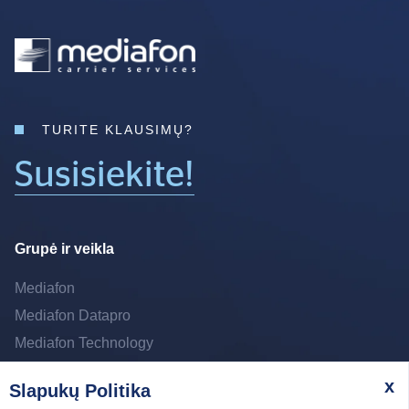
TURITE KLAUSIMŲ?
Susisiekite!
Grupė ir veikla
Mediafon
Mediafon Datapro
Mediafon Technology
x
Slapukų Politika
Sekite mus:
Linkedin