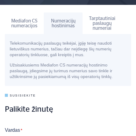
Tarptautiniai
Mediafon CS
Numeracijų
paslaugų
numeracijos
hostinimas
numeriai
Telekomunikacijų paslaugų teikėjai, įgiję teisę naudoti
lietuviškus numerius, tačiau dar neįdiegę šių numerių
operatorių tinkluose, gali kreiptis į mus.
Užsisakiusiems Mediafon CS numeracijų hostinimo
paslaugą, įdiegsime jų turimus numerius savo tinkle ir
užtikrinsime jų pasiekiamumą iš visų operatorių tinklų.
SUSISIEKITE
Palikite žinutę
Vardas
*