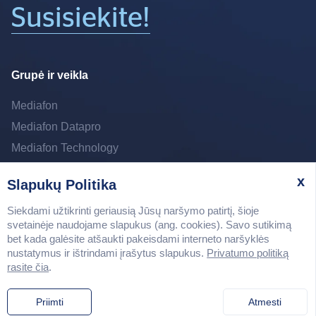
Susisiekite!
Grupė ir veikla
Mediafon
Mediafon Datapro
Mediafon Technology
x
Slapukų Politika
Sekite mus:
Linkedin
Siekdami užtikrinti geriausią Jūsų naršymo patirtį, šioje
svetainėje naudojame slapukus (ang. cookies). Savo sutikimą
bet kada galėsite atšaukti pakeisdami interneto naršyklės
nustatymus ir ištrindami įrašytus slapukus.
Privatumo politiką
rasite čia
.
Mediafon © 2026 Visos teisės saugomos.
Privatumo politika
Priimti
Atmesti